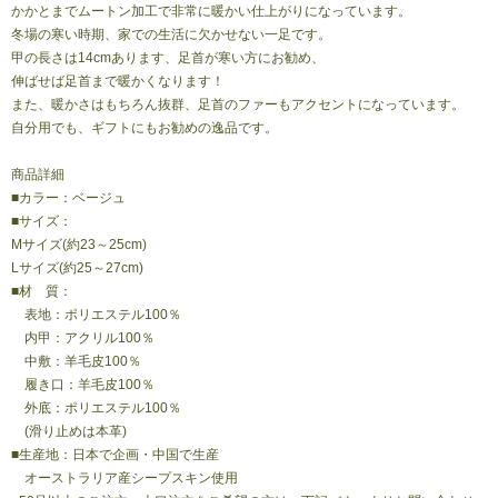
かかとまでムートン加工で非常に暖かい仕上がりになっています。
冬場の寒い時期、家での生活に欠かせない一足です。
甲の長さは14cmあります、足首が寒い方にお勧め、
伸ばせば足首まで暖かくなります！
また、暖かさはもちろん抜群、足首のファーもアクセントになっています。
自分用でも、ギフトにもお勧めの逸品です。
商品詳細
■カラー：ベージュ
■サイズ：
Mサイズ(約23～25cm)
Lサイズ(約25～27cm)
■材 質：
表地：ポリエステル100％
内甲：アクリル100％
中敷：羊毛皮100％
履き口：羊毛皮100％
外底：ポリエステル100％
(滑り止めは本革)
■生産地：日本で企画・中国で生産
オーストラリア産シープスキン使用